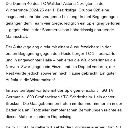
Die Damen 40 des TC Walldorf-Astoria 1 zeigten in der
Winterrunde 2024/25 der 1. Bezirksliga, Gruppe 028 eine
insgesamt sehr überzeugende Leistung. In fünf Begegnungen
gelangen dem Team vier Siege, lediglich ein Spiel ging verloren
– gegen eine in der Sommersaison höherklassig antretende
Mannschaft.
Der Auftakt gelang direkt mit einem Ausrufezeichen: In der
ersten Begegnung gegen den Heidelberger TC 1 – auswärts
und in ungewohnter Halle – behielten die Walldorferinnen die
Nerven. Zwar gingen ein Einzel und ein Doppel verloren, der
Rest wurde jedoch souverän nach Hause gebracht. Ein guter
Auftakt in die Wintersaison!
Im zweiten Spiel wartete mit der Spielgemeinschaft TSG TV
Germania 1890 Großsachsen / TC Schriesheim 1 ein echter
Brocken. Die Gastgeberinnen treten im Sommer immerhin in der
Badenliga an. Trotz aller kämpferischen Bemühungen reichte es
dieses Mal nur zu einem Doppelsieg.
Beim TC SG Heidelberg 1 setzte die Erfolgsserie erneut fort. 5:1