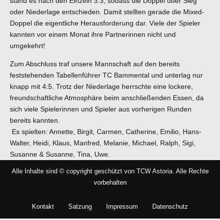
stand es nach den Einzeln 3:3, sodass die Doppel über Sieg
oder Niederlage entschieden. Damit stellten gerade die Mixed-
Doppel die eigentliche Herausforderung dar. Viele der Spieler
kannten vor einem Monat ihre Partnerinnen nicht und
umgekehrt!
Zum Abschluss traf unsere Mannschaft auf den bereits
feststehenden Tabellenführer TC Bammental und unterlag nur
knapp mit 4:5. Trotz der Niederlage herrschte eine lockere,
freundschaftliche Atmosphäre beim anschließenden Essen, da
sich viele Spielerinnen und Spieler aus vorherigen Runden
bereits kannten.
Es spielten: Annette, Birgit, Carmen, Catherine, Emilio, Hans-
Walter, Heidi, Klaus, Manfred, Melanie, Michael, Ralph, Sigi,
Susanne & Susanne, Tina, Uwe.
Alle Inhalte sind © copyright geschützt von TCW Astoria. Alle Rechte
vorbehalten
Kontakt
Satzung
Impressum
Datenschutz