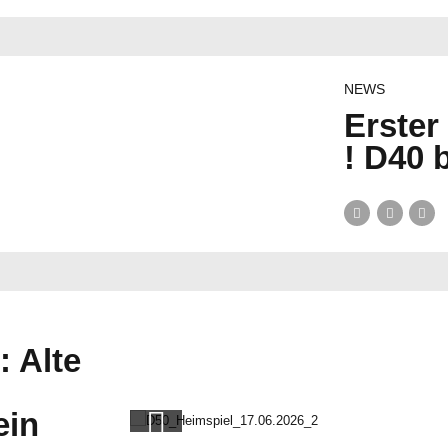
NEWS
Erste
! D40 
: Alte
ein