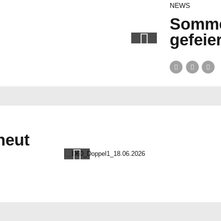
NEWS
Sommer
gefeie
neut