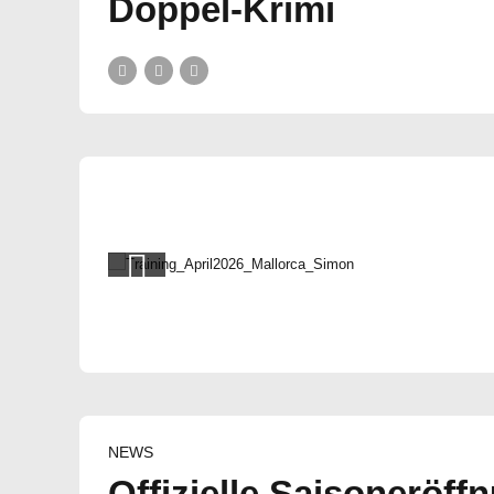
Doppel-Krimi
NEWS
Offizielle Saisoneröff