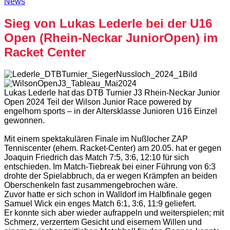
News
Sieg von Lukas Lederle bei der U16
Open (Rhein-Neckar JuniorOpen) im
Racket Center
Lukas Lederle hat das DTB Turnier
J3 Rhein-Neckar Junior
Open 2024 Teil der Wilson Junior Race powered by
engelhorn sports – in der Altersklasse Junioren U16 Einzel
gewonnen.
Mit einem spektakulären Finale im Nußlocher ZAP
Tenniscenter (ehem. Racket-Center) am 20.05. hat er gegen
Joaquin Friedrich das Match 7:5, 3:6, 12:10 für sich
entschieden. Im Match-Tiebreak bei einer Führung von 6:3
drohte der Spielabbruch, da er wegen Krämpfen an beiden
Oberschenkeln fast zusammengebrochen wäre.
Zuvor hatte er sich schon in Walldorf im Halbfinale gegen
Samuel Wick ein enges Match 6:1, 3:6, 11:9 geliefert.
Er konnte sich aber wieder aufrappeln und weiterspielen; mit
Schmerz, verzerrtem Gesicht und eisernem Willen und