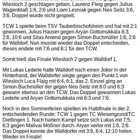
Wiesloch 2 geschlagen geben, Laurenz Fleig gegen Julius
Wagenblaß 1:6, 2:6 und Liam Lesniak gegen Neo Seitz 3:6,
3:6, Doppel wurde nicht gespielt.
TCW 1 spielte beim TSV Tauberbischofsheim und hat mit 2:1
gewonnen, Julius Hauser gegen Aryan Gottumukkala 6:3,
2:6, 10:6 und Silas Amend gegen Simon Buchmüller 1:6, 2:6
für Walldorf. Nun musste wieder das Doppel entscheiden,
dieses endete mit 7:6 und 6:1 für den TCW.
Somit hieß das Finale Wiesloch 2 gegen Walldorf 1.
Mit Lukas Lederle hatte Walldorf noch einen Joker in der
Hinterhand, der Walldorfer siegte gegen den Punkt 1 von
Wiesloch Luca Flaig mit 6:4, 6:1, das 2. Einzel ging an
Simon Buchmüller der gegen Neo Seitz mit 6:0 und 6:3
gewann ebenso an den TCW. Das Doppel gewannen Lukas
Lederle und Aryan Gottumukkala mit 6:3 und 7:6.
Noch in den Sommerferien spielten im Halbfinale in der 2.
entscheidenden Runde: TCW 1 gegen TC Wiesengrund/TC
Dietlingen 1. Nach hartem Kampf setze sich Lukas mit 7:5,
6:3 gegen Malivai Mößner durch. Aryan verlor mit 1:6, 2:6.
Das Doppel konnte die Walldorfer mit 3:6, 6:4, 12:10 holen.
Wieder im Finale!