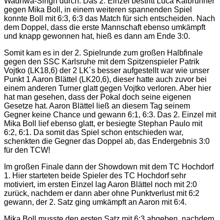
Wadhwa-Singh durch. Das 2. Einzel bestritt Luca Kalbrunner
gegen Mika Boll, in einem weiteren spannenden Spiel
konnte Boll mit 6:3, 6:3 das Match für sich entscheiden. Nach
dem Doppel, dass die erste Mannschaft ebenso umkämpft
und knapp gewonnen hat, hieß es dann am Ende 3:0.
Somit kam es in der 2. Spielrunde zum großen Halbfinale
gegen den SSC Karlsruhe mit dem Spitzenspieler Patrik
Vojtko (LK18,6) der 2 LK´s besser aufgestellt war wie unser
Punkt 1 Aaron Blättel (LK20,6), dieser hatte auch zuvor bei
einem anderen Turner glatt gegen Vojtko verloren. Aber hier
hat man gesehen, dass der Pokal doch seine eigenen
Gesetze hat. Aaron Blättel ließ an diesem Tag seinem
Gegner keine Chance und gewann 6:1, 6:3. Das 2. Einzel mit
Mika Boll lief ebenso glatt, er besiegte Stephan Paulo mit
6:2, 6:1. Da somit das Spiel schon entschieden war,
schenkten die Gegner das Doppel ab, das Endergebnis 3:0
für den TCW!
Im großen Finale dann der Showdown mit dem TC Hochdorf
1. Hier starteten beide Spieler des TC Hochdorf sehr
motiviert, im ersten Einzel lag Aaron Blättel noch mit 2:0
zurück, nachdem er dann aber ohne Punktverlust mit 6:2
gewann, der 2. Satz ging umkämpft an Aaron mit 6:4.
Mika Boll musste den ersten Satz mit 6:3 abgeben, nachdem