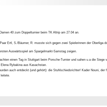
 Damen 40 zum Doppelturnier beim TK Altrip am 27.04 an.
Paar Ertl, S./Bäumer, R. musste sich gegen zwei Spielerinnen der Oberliga 
m ersten Auswärtsspiel am Spargelmarkt-Samstag zeigen.
rachten einen Tag in Stuttgart beim Porsche-Turnier und sahen u.a die Sieg
l, Elena Rybakina aus Kasachstan.
urden auch entdeckt (und gehört): die Stuhlschiedsrichter! Kader Nouni, der 
leitete.